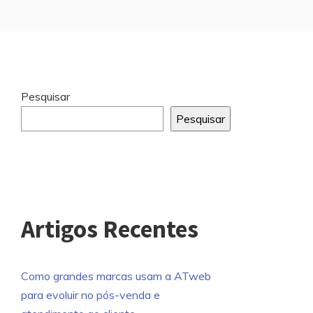
Ir
Pesquisar
para
Pesquisar
o
rodapé
Artigos Recentes
Como grandes marcas usam a ATweb
para evoluir no pós-venda e