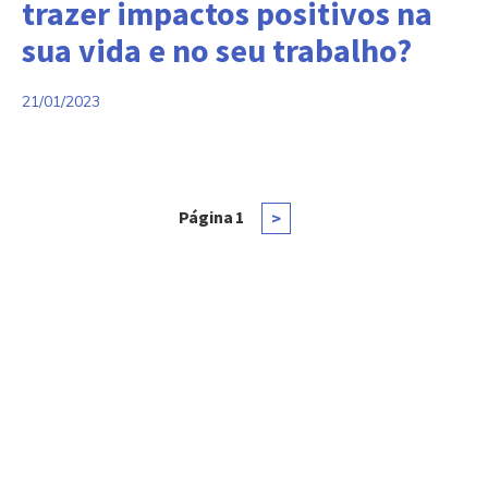
trazer impactos positivos na
sua vida e no seu trabalho?
21/01/2023
Navegação
Página
1
Próxima
>
página
por
posts