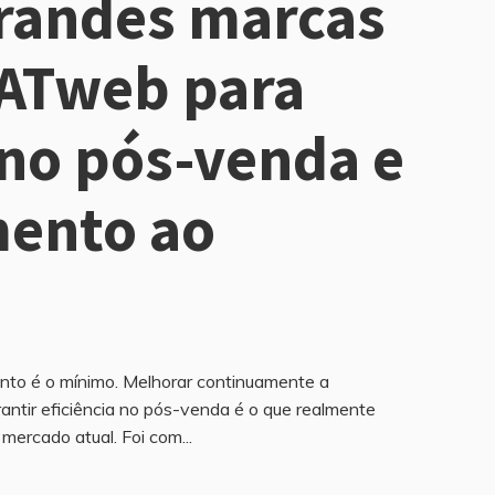
randes marcas
ATweb para
 no pós-venda e
mento ao
to é o mínimo. Melhorar continuamente a
rantir eficiência no pós-venda é o que realmente
mercado atual. Foi com...