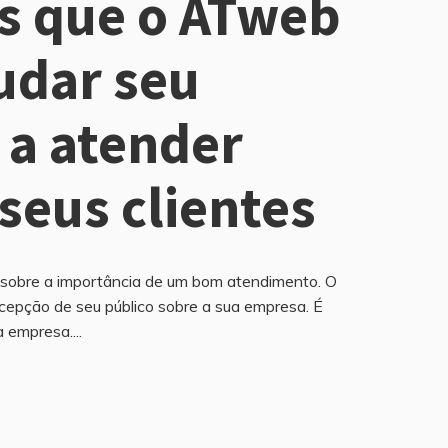
s que o ATweb
udar seu
 a atender
seus clientes
 sobre a importância de um bom atendimento. O
cepção de seu público sobre a sua empresa. É
 empresa....