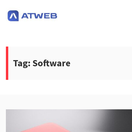
Pular
para
o
conteúdo
Tag:
Software